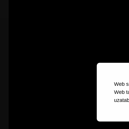
Web si
Web t
uzatabi