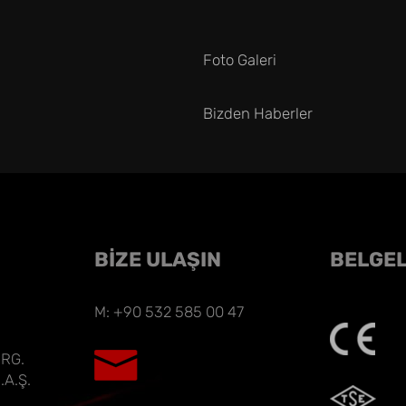
Foto Galeri
Bizden Haberler
BİZE ULAŞIN
BELGE
M: +90 532 585 00 47
ORG.
.A.Ş.