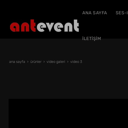
ANA SAYFA
SES-
İLETİŞİM
ana sayfa
ürünler
video galeri
video 3