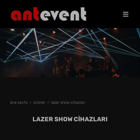
ana sayfa
ürünler
lazer show ci̇hazlari
LAZER SHOW CİHAZLARI