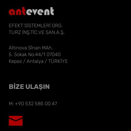
EFEKT SİSTEMLERİ ORG.
TURZ İNŞ.TİC.VE SAN.A.Ş.
Altınova Sİnan MAh.
5. Sokak No:44/1 07040
Kepez / Antalya / TÜRKİYE
BİZE ULAŞIN
M: +90 532 585 00 47