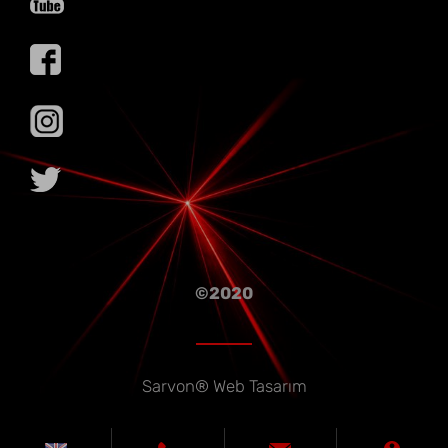
©2020
Sarvon®
Web Tasarım