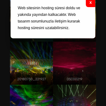
Web sitesinin hosting süresi doldu ve
yakında yayından kalkacaktır.
Web
tasarım
sorumlunuzla iletişim kurarak
hosting süresini uzatabilirsiniz.
118395902_2760121357543023_7497254157978397975_o
22
20180730_221927
DSC00219