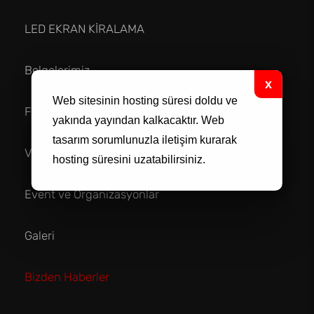
LED EKRAN KİRALAMA
Belgelerimiz
Web sitesinin hosting süresi doldu ve
Foto Galeri
yakında yayından kalkacaktır.
Web
tasarım
sorumlunuzla iletişim kurarak
Video Galeri
hosting süresini uzatabilirsiniz.
Event ve Organizasyonlar
Galeri
Bizden Haberler