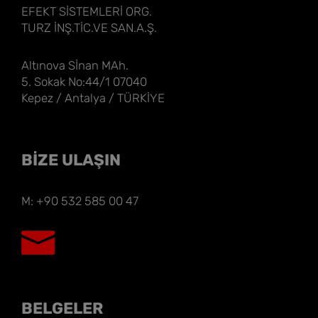
EFEKT SİSTEMLERİ ORG.
TURZ İNŞ.TİC.VE SAN.A.Ş.
Altınova Sİnan MAh.
5. Sokak No:44/1 07040
Kepez / Antalya / TÜRKİYE
BİZE ULAŞIN
M: +90 532 585 00 47
BELGELER